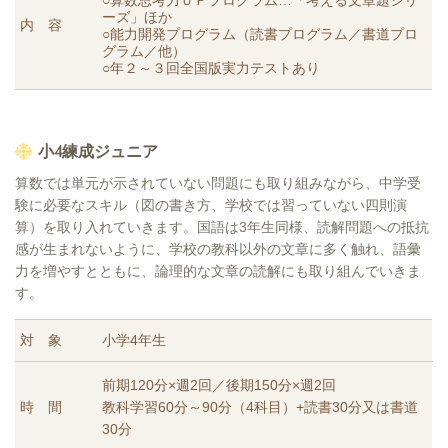
ーズ」ほか
内 容
○能力開発プログラム（読書プログラム／書道プロ
グラム／他）
○年２～３回全国版実力テストあり
小4練成ジュニア
算数では単元が示されていない問題にも取り組みながら、
中学受
験に必要なスキル（図の書き方、学校では習っていない四則演
算）を取り入れていきます
。国語は3年生同様、読解問題への抵抗
感が生まれないように、
学校の教科以外の文章に多く触れ、語彙
力を増やすとともに、論理的な文章の読解にも取り組んでいきま
す
。
対 象
小学4年生
前期120分×週2回／後期150分×週2回
時 間
教科学習60分～90分（4科目）+読書30分又は書道
30分