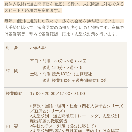
夏休み以降は過去問演習を徹底して行い、入試問題に対応できる
スピードと応用力を高めます。
毎年、個別に用意した教材で、多くの合格を勝ち取っています。
大手塾に比べて、家庭学習の負担が少ないのも特徴です。家庭で
は基礎演習、塾内で基礎確認＋応用＋志望校対策を行います。
対 象
小学6年生
平日：前期 180分～×週3～4回
後期 180分～×週4～5回
時 間
土曜：前期 授業180分（国算理社）
後期 授業180分＋過去問演習180分
授業時間
17:00～20:00／17:00～21:00
○算数・国語・理科・社会（四谷大塚予習シリーズ
／新演習シリーズ）
○志望校別・過去問徹底トレーニング、志望校別・
頻出類題の徹底演習
内 容
○学校のテスト対策（必要に応じて）
○
志望校判定模試を毎月実施
（塾内または会場実