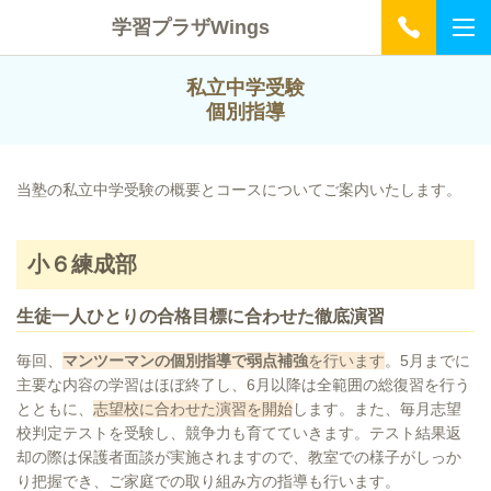
学習プラザWings
私立中学受験
個別指導
当塾の私立中学受験の概要とコースについてご案内いたします。
小６練成部
生徒一人ひとりの合格目標に合わせた徹底演習
毎回、
マンツーマンの個別指導で弱点補強
を行います
。5月までに
主要な内容の学習はほぼ終了し、6月以降は全範囲の総復習を行う
とともに、
志望校に合わせた演習を開始
します。また、
毎月志望
校判定テストを受験
し、競争力も育てていきます。
テスト結果返
却の際は保護者面談が実施
されますので、教室での様子がしっか
り把握でき、ご家庭での取り組み方の指導も行います。