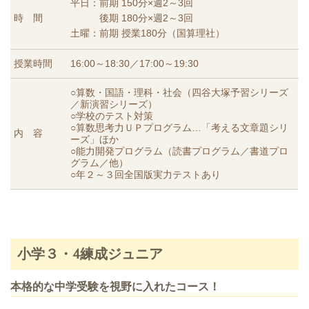
平日：前期 150分×週2～3回
時 間
後期 180分×週2～3回
土曜：前期 授業180分（国算理社）
授業時間
16:00～18:30／17:00～19:30
○算数・国語・理科・社会（四谷大塚予習シリーズ
／新演習シリーズ）
○学校のテスト対策
○算数思考力ＵＰプログラム…「考える文章題シリ
内 容
ーズ」ほか
○能力開発プログラム（読書プログラム／書道プロ
グラム／他）
○年２～３回全国版実力テストあり
小学３・4練成ジュニア
本格的な中学受験を視野に入れたコース！