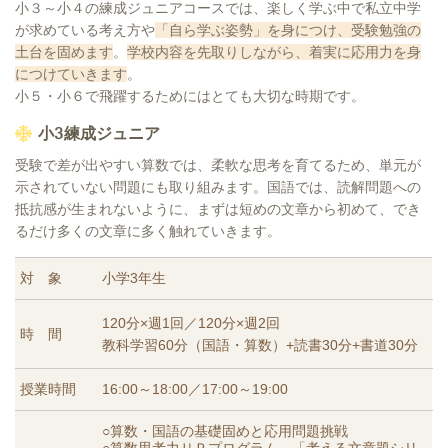
小３～小４の練成ジュニアコースでは、
楽しく学ぶ中で私立中学
が求めている考え方や
「自ら学ぶ姿勢」を身につけ、受験勉強の
土台を固めます
。
学校内容を先取りしながら、着実に応用力を身
につけていきます
。
小５・小６で飛躍するためにはとても大切な時期です。
小3練成ジュニア
受験で差が出やすい算数では、柔軟な思考を育てるため、単元が
示されていない問題にも取り組みます。国語では、読解問題への
抵抗感が生まれないように、まずは短めの文章から初めて、でき
るだけ多くの文章に多く触れていきます。
対 象
小学3年生
120分×週1回／120分×週2回
時 間
教科学習60分（国語・算数）+読書30分+書道30分
授業時間
16:00～18:00／17:00～19:00
○算数・国語の基礎固めと応用問題挑戦
○算数思考力ＵＰプログラム…「考える文章題シリ